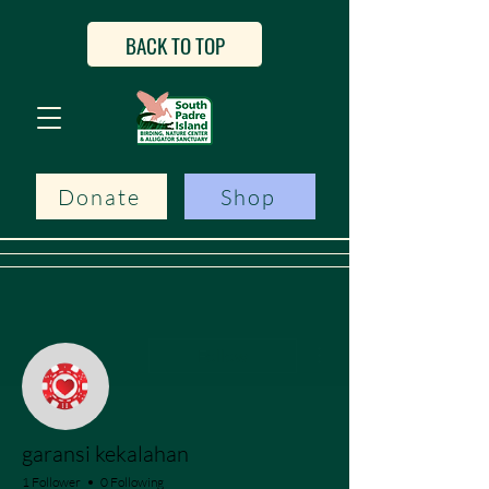
BACK TO TOP
Donate
Shop
More actions
Follow
garansi kekalahan
1 Follower
0 Following